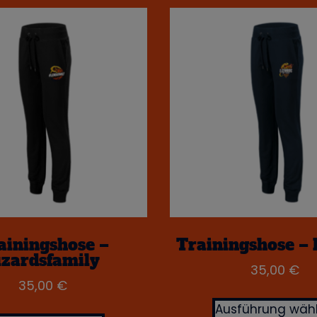
ainingshose –
Trainingshose –
izardsfamily
35,00
€
35,00
€
Ausführung wäh