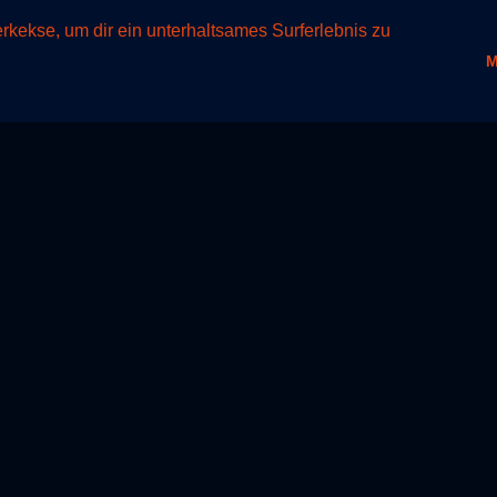
raining & Einstieg
Events
Shop
kekse, um dir ein unterhaltsames Surferlebnis zu
M