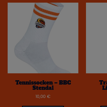
Tennissocken – BBC
Tr
Stendal
L
10,00
€