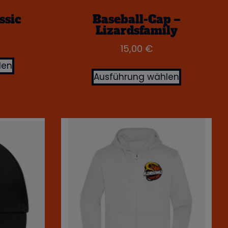
ssic
Baseball-Cap –
Lizardsfamily
15,00
€
len
Ausführung wählen