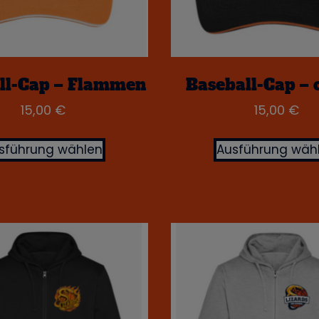
ll-Cap – Flammen
Baseball-Cap – c
15,00
€
15,00
€
sführung wählen
Ausführung wäh