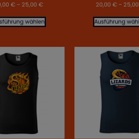
0,00
€
–
25,00
€
20,00
€
–
25,0
sführung wählen
Ausführung wäh