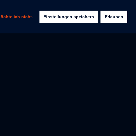
Verein
News
Mitgliederlogin
Mitgliederlogin
Kontakt
öchte ich nicht.
Einstellungen speichern
Erlauben