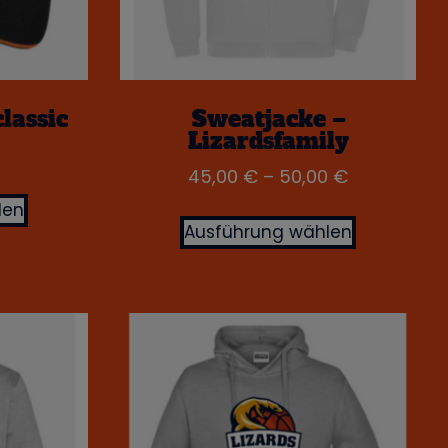
lassic
Sweatjacke –
Lizardsfamily
45,00
€
–
50,00
€
len
Ausführung wählen