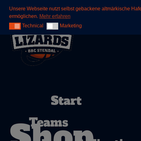
Start
Teams
T
Unsere Webseite nutzt selbst gebackene altmärkische Hafer
ermöglichen.
Mehr erfahren
Technical
Marketing
Technical
Marketing
Start
Teams
Shop