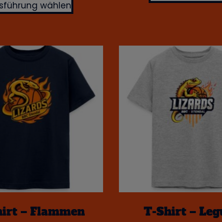
sführung wählen
hirt – Flammen
T-Shirt – Le