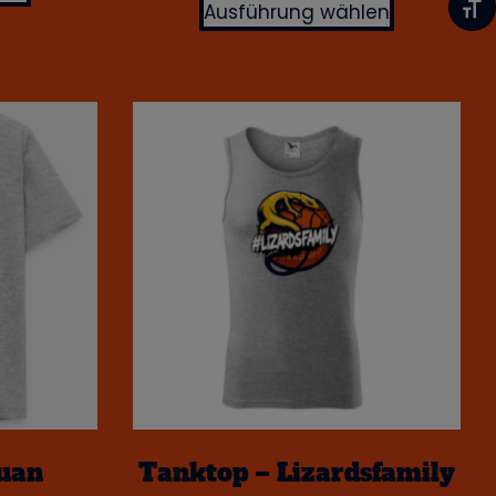
Ausführung wählen
Schr
guan
Tanktop – Lizardsfamily