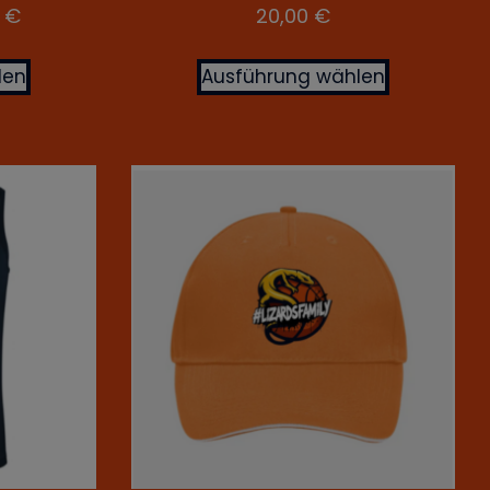
0
€
20,00
€
len
Ausführung wählen