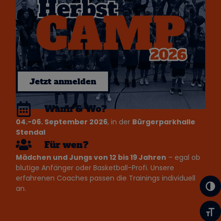
Jetzt anmelden
Wann & Wo?
04.-06. September 2026
, in der
Bürgerparkhalle
Stendal
Für wen?
Mädchen und Jungs von 12 bis 19 Jahren
– egal ob
blutige Anfänger oder Basketball-Profi. Unsere
erfahrenen Coaches passen die Trainings individuell
Umsc
an.
Schr