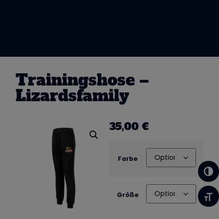
Trainingshose –
Lizardsfamily
35,00
€
Farbe
Umsc
Größe
Schr